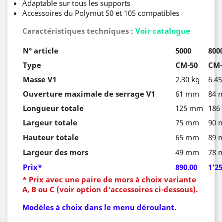
Adaptable sur tous les supports
Accessoires du Polymut 50 et 105 compatibles
Caractéristiques techniques :
Voir catalogue
N° article
5000
800
Type
CM-50
CM-
Masse V1
2.30 kg
6.45
Ouverture maximale de serrage V1
61 mm
84
Longueur totale
125 mm
186
Largeur totale
75 mm
90
Hauteur totale
65 mm
89
Largeur des mors
49 mm
78
Prix*
890.00
1'2
* Prix avec une paire de mors à choix variante
A, B ou C (voir option d'accessoires ci-dessous).
Modèles à choix dans le menu déroulant.