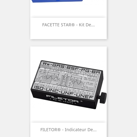
FACETTE STAR® - Kit De...
FILETOR® - Indicateur De...