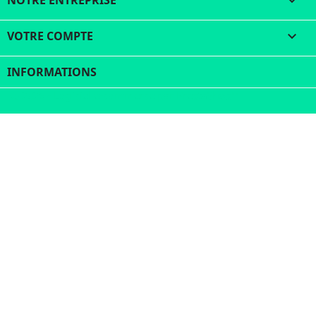
NOTRE ENTREPRISE

VOTRE COMPTE

INFORMATIONS
© 2026 - Logiciel e-commerce par PrestaShop™