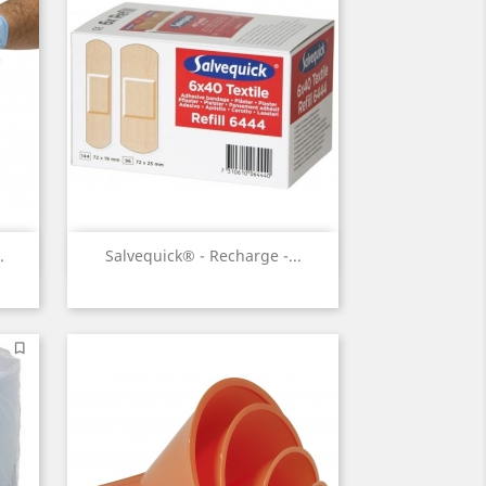
Aperçu rapide

.
Salvequick® - Recharge -...