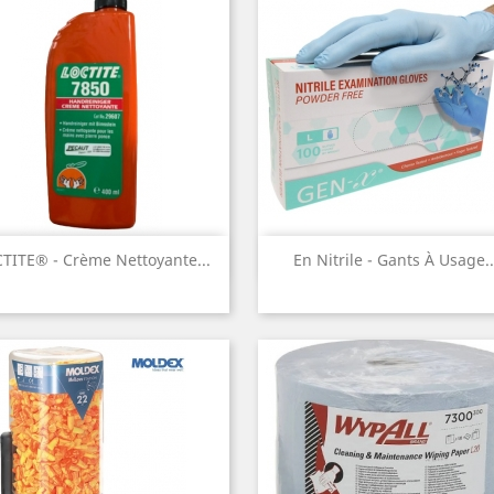
Aperçu rapide
Aperçu rapide


TITE® - Crème Nettoyante...
En Nitrile - Gants À Usage..