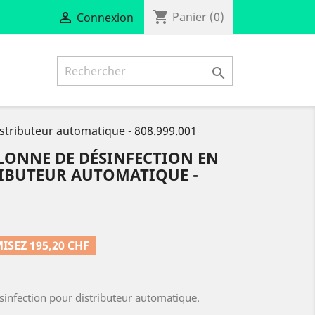
shopping_cart

Panier
(0)
Connexion

stributeur automatique - 808.999.001
LONNE DE DÉSINFECTION EN
RIBUTEUR AUTOMATIQUE -
SEZ 195,20 CHF
nfection pour distributeur automatique.