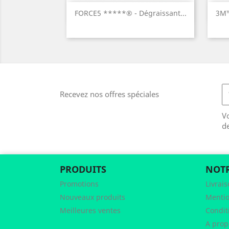
Aperçu rapide

FORCE5 *****® - Dégraissant...
3M™
Recevez nos offres spéciales
V
d
PRODUITS
NOTR
Promotions
Livrai
Nouveaux produits
Mentio
Meilleures ventes
Condit
A prop