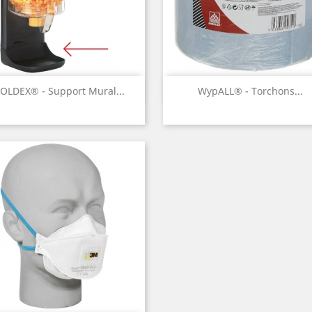
Aperçu rapide
Aperçu rapide


OLDEX® - Support Mural...
WypALL® - Torchons...