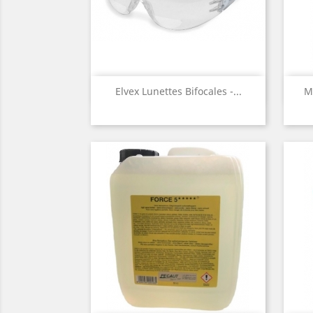
Aperçu rapide

Elvex Lunettes Bifocales -...
M