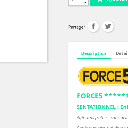
Partager
Description
Détai
FORCE5 *****
SENTATIONNEL : Enf
Agit sans frotter - sans ac
Confort et sécurité de tra