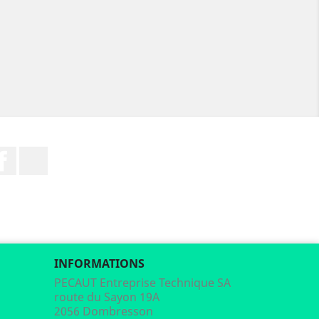
Facebook
LinkedIn
INFORMATIONS
PECAUT Entreprise Technique SA
route du Sayon 19A
2056 Dombresson