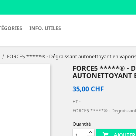
TÉGORIES
INFO. UTILES
FORCE5 *****® - Dégraissant autonettoyant en vaporis
FORCE5 *****® - 
AUTONETTOYANT E
35,00 CHF
HT
FORCE5 *****® - Dégraissant 
Quantité

AJOUTER