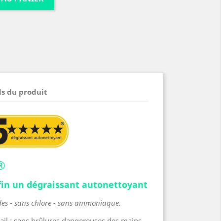
ls du produit
®
in un dégraissant autonettoyant
ides - sans chlore - sans ammoniaque.
vail : sans brûlures dangereuses des mains.