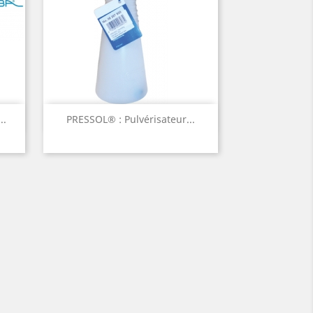
Aperçu rapide

..
PRESSOL® : Pulvérisateur...