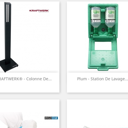
Aperçu rapide
Aperçu rapide


RAFTWERK® - Colonne De...
Plum - Station De Lavage..