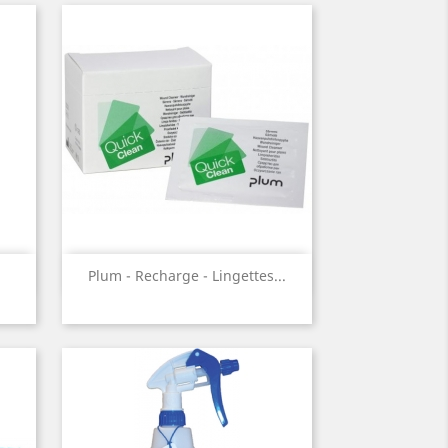
Aperçu rapide

.
Plum - Recharge - Lingettes...