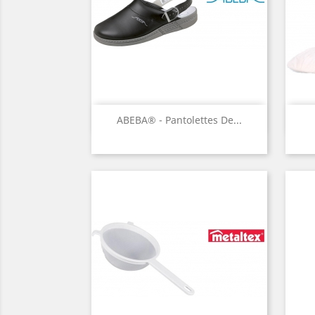
Aperçu rapide

ABEBA® - Pantolettes De...