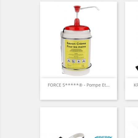
Aperçu rapide

FORCE 5*****® - Pompe Et...
K