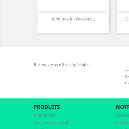
Aperçu rapide

Metaltex® - Passoire...
D
Recevez nos offres spéciales
V
d
PRODUITS
NOTR
Promotions
Livrai
Nouveaux produits
Mentio