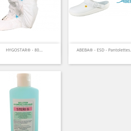
Aperçu rapide
Aperçu rapide


HYGOSTAR® - 80...
ABEBA® - ESD - Pantolettes.