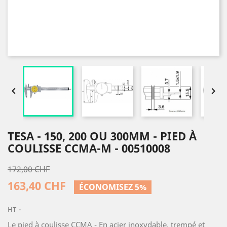


TESA - 150, 200 OU 300MM - PIED À
COULISSE CCMA-M - 00510008
172,00 CHF
163,40 CHF
ÉCONOMISEZ 5%
HT
Le pied à coulisse CCMA - En acier inoxydable, trempé et