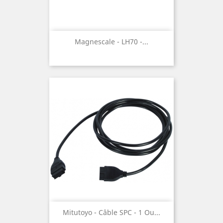
Magnescale - LH70 -...
Mitutoyo - Câble SPC - 1 Ou...