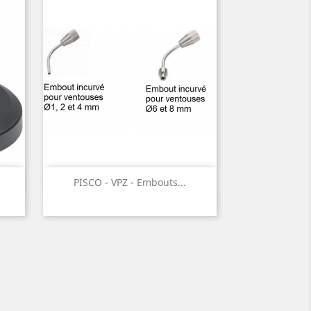
Aperçu rapide

PISCO - VPZ - Embouts...