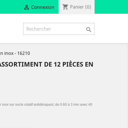
shopping_cart

Panier
(0)
Connexion

n inox - 16210
SSORTIMENT DE 12 PIÈCES EN
 inox sur socle rotatif
antidérapant, de 0.60 à 3 mm avec 40