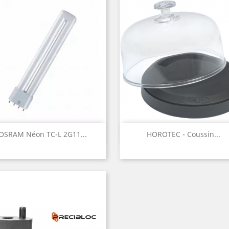
Aperçu rapide
Aperçu rapide


OSRAM Néon TC-L 2G11...
HOROTEC - Coussin...