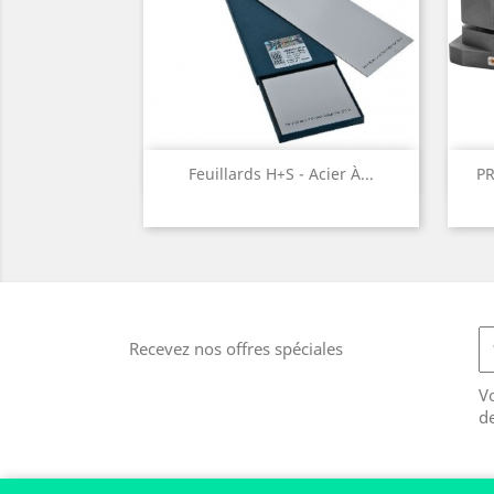
Aperçu rapide

Feuillards H+S - Acier À...
PR
Recevez nos offres spéciales
V
d