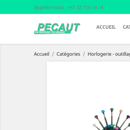
Appelez-nous :
+41 32 710 14 14
ACCUEIL
CA
Accueil
Catégories
Horlogerie - outill