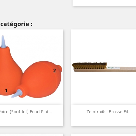
catégorie :
Aperçu rapide
Aperçu rapide


Poire (soufflet) Fond Plat...
Zeintra® - Brosse Fil...