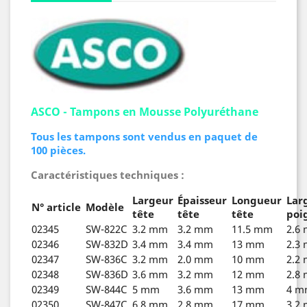
ASCO - Tampons en Mousse Polyuréthane
Tous les tampons sont vendus en paquet de
100 pièces.
Caractéristiques techniques :
Largeur
Épaisseur
Longueur
Lar
N° article
Modèle
tête
tête
tête
poi
02345
SW-822C
3.2 mm
3.2 mm
11.5 mm
2.6
02346
SW-832D
3.4 mm
3.4 mm
13 mm
2.3
02347
SW-836C
3.2 mm
2.0 mm
10 mm
2.2
02348
SW-836D
3.6 mm
3.2 mm
12 mm
2.8
02349
SW-844C
5 mm
3.6 mm
13 mm
4 m
02350
SW-847C
6.8 mm
2.8 mm
17 mm
3.2