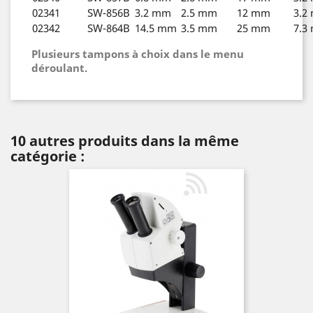
02341
SW-856B
3.2 mm
2.5 mm
12 mm
3.2
02342
SW-864B
14.5 mm
3.5 mm
25 mm
7.3
Plusieurs tampons à choix dans le menu
déroulant.
10 autres produits dans la même
catégorie :