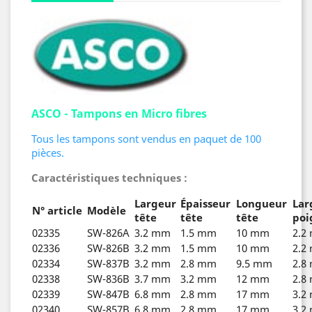
ASCO - Tampons en Micro fibres
Tous les tampons sont vendus en paquet de 100
pièces.
Caractéristiques techniques :
Largeur
Épaisseur
Longueur
Lar
N° article
Modèle
tête
tête
tête
poi
02335
SW-826A
3.2 mm
1.5 mm
10 mm
2.2
02336
SW-826B
3.2 mm
1.5 mm
10 mm
2.2
02334
SW-837B
3.2 mm
2.8 mm
9.5 mm
2.8
02338
SW-836B
3.7 mm
3.2 mm
12 mm
2.8
02339
SW-847B
6.8 mm
2.8 mm
17 mm
3.2
02340
SW-857B
6.8 mm
2.8 mm
17 mm
3.2