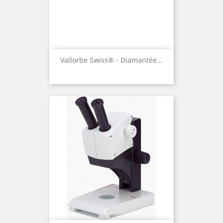
Vallorbe Swiss® - Diamantée...