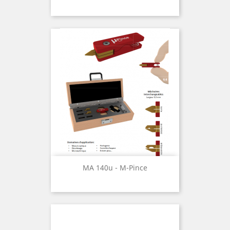
MA 140u - Μ-Pince