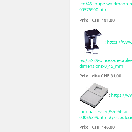
led/46-loupe-waldmann-p
00575900.html
Prix : CHF 191.00
:
https://ww
led/52-89-pinces-de-tab
dimensions-0_45_mm
Prix : dès CHF 31.00
:
https://
luminaires-led/56-94-soc
00065399.html#/5-couleur
Prix : CHF 146.00