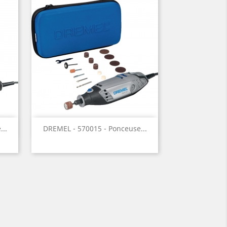
Aperçu rapide

..
DREMEL - 570015 - Ponceuse...