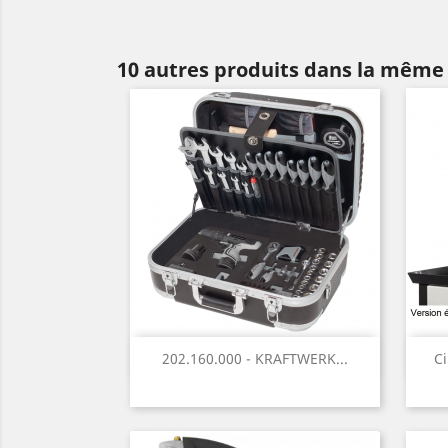
10 autres produits dans la même 
Aperçu rapide

202.160.000 - KRAFTWERK...
Ci