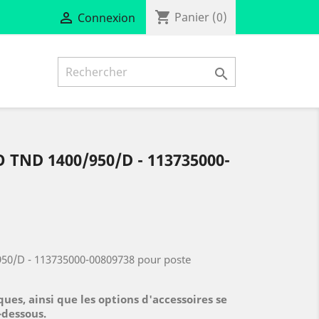
shopping_cart

Panier
(0)
Connexion

ND 1400/950/D - 113735000-
0/D - 113735000-00809738 pour poste
ues, ainsi que les options d'accessoires se
-dessous.