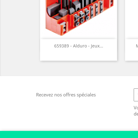
Aperçu rapide

659389 - Alduro - Jeux...
M
Recevez nos offres spéciales
V
d