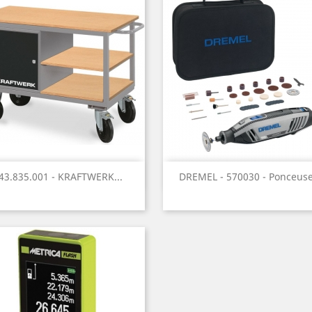
Aperçu rapide
Aperçu rapide


43.835.001 - KRAFTWERK...
DREMEL - 570030 - Ponceuse.